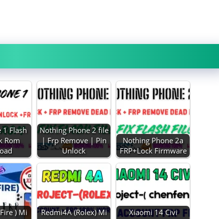
 1 Flash
Nothing Phone 2 file
ck Rom
| Frp Remove | Pin
Nothing Phone 2a
oad
Unlock
FRP+Lock Firmware
Fire ) Mi
Redmi4A (Rolex) Mi
Xiaomi 14 Civi