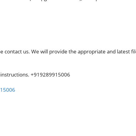
ase contact us. We will provide the appropriate and latest fi
ve instructions. +919289915006
15006