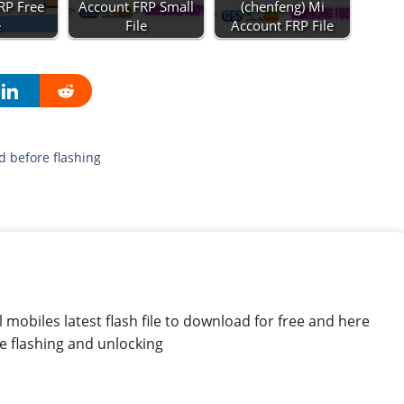
RP Free
Account FRP Small
(chenfeng) Mi
e
File
Account FRP File
d before flashing
mobiles latest flash file to download for free and here
e flashing and unlocking