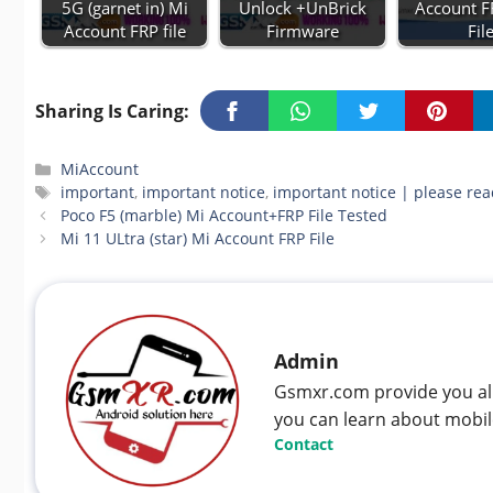
5G (garnet in) Mi
Unlock +UnBrick
Account F
Account FRP file
Firmware
Fil
Sharing Is Caring:
Categories
MiAccount
Tags
important
,
important notice
,
important notice | please rea
Poco F5 (marble) Mi Account+FRP File Tested
Mi 11 ULtra (star) Mi Account FRP File
Admin
Gsmxr.com provide you all 
you can learn about mobil
Contact