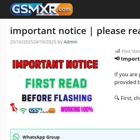
Skip
to
content
important notice | please re
25/10/2025
24/10/2025
by
Admin
Post Vie
📢 Import
If you are
provided b
🔍 First, 
WhatsApp Group