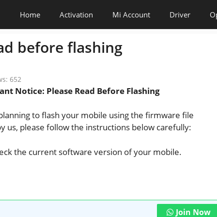
Home
Activation
Mi Account
Driver
O
ad before flashing
ws:
652
ant Notice: Please Read Before Flashing
 planning to flash your mobile using the firmware file
y us, please follow the instructions below carefully:
check the current software version of your mobile.
Join Now