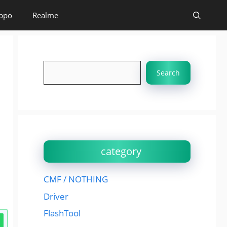
ppo
Realme
Search
Search
category
CMF / NOTHING
Driver
FlashTool